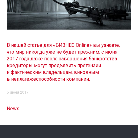
В нашей статье для «БИЗНЕС Online» вы узнаете,
что мир никогда уже не будет прежним: с июня
2017 года даже после завершения банкротства
кредиторы могут предъявить претензии
к фактическим владельцам, виновным
в неплатежеспособности компании.
5 июня 2017
News