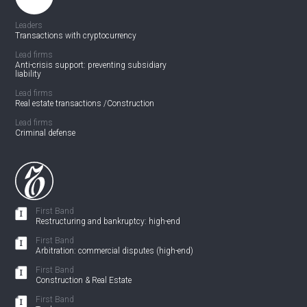
Leaders
Transactions with cryptocurrency
Lead firms
Anti-crisis support:
preventing subsidiary
liability
Lead firms
Real estate transactions /
Construction
Lead firms
Criminal defense
First Band
Restructuring and bankruptcy: high-end
First Band
Arbitration: commercial disputes (high-end)
First Band
Construction & Real Estate
First Band