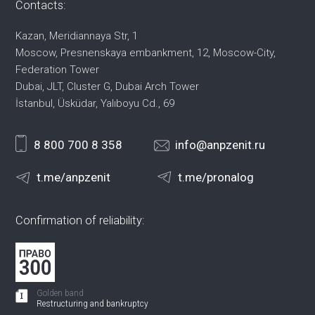
Contacts:
Kazan, Meridiannaya Str, 1
Moscow, Presnenskaya embankment,
12, Moscow-City,
Federation Tower
Dubai, JLT, Cluster G, Dubai Arch Tower
İstanbul, Üsküdar, Yalıboyu Cd., 69
8 800 700 8 358
info@anpzenit.ru
t.me/anpzenit
t.me/pronalog
Confirmation of reliability:
Golden band
Restructuring and bankruptcy