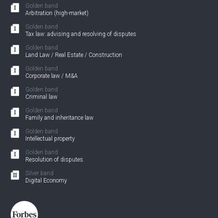
Golden band
Arbitration (high-market)
Golden band
Tax law: advising and resolving of disputes
Golden band
Land Law / Real Estate / Construction
Golden band
Corporate law / M&A
Golden band
Criminal law
Golden band
Family and inheritance law
Golden band
Intellectual property
Golden band
Resolution of disputes
Silver band
Digital Economy