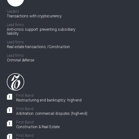
Leaders
Transactions with cryptocurrency
Lead firms
Anti-crisis support:
preventing subsidiary
liability
Lead firms
Real estate transactions /
Construction
Lead firms
Criminal defense
First Band
Restructuring and bankruptcy: high-end
First Band
Arbitration: commercial disputes (high-end)
First Band
Construction & Real Estate
First Band