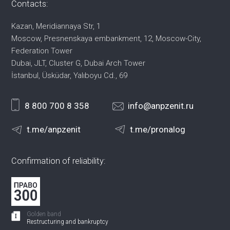
Contacts:
Kazan, Meridiannaya Str, 1
Moscow, Presnenskaya embankment,
12, Moscow-City,
Federation Tower
Dubai, JLT, Cluster G, Dubai Arch Tower
İstanbul, Üsküdar, Yalıboyu Cd., 69
8 800 700 8 358
info@anpzenit.ru
t.me/anpzenit
t.me/pronalog
Confirmation of reliability:
Golden band
Restructuring and bankruptcy