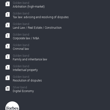
Golden band
Arbitration (high-market)
Golden band
Tax law: advising and resolving of disputes
Golden band
Land Law / Real Estate / Construction
Golden band
Corporate law / M&A
Golden band
Criminal law
Golden band
Family and inheritance law
Golden band
Intellectual property
Golden band
Resolution of disputes
Silver band
Digital Economy